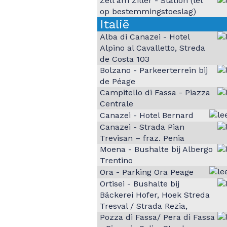
Zell am Ziller - Station (let
op bestemmingstoeslag)
Italië
Alba di Canazei - Hotel
Alpino al Cavalletto, Streda
de Costa 103
Bolzano - Parkeerterrein bij
de Péage
Campitello di Fassa - Piazza
Centrale
Canazei - Hotel Bernard
Canazei - Strada Pian
Trevisan – fraz. Penia
Moena - Bushalte bij Albergo
Trentino
Ora - Parking Ora Peage
Ortisei - Bushalte bij
Bäckerei Hofer, Hoek Streda
Tresval / Strada Rezia,
Pozza di Fassa/ Pera di Fassa