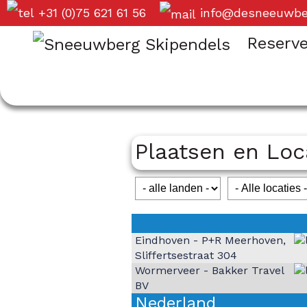
+31 (0)75 621 61 56
info@desneeuwbe
Reserv
Plaatsen en Loc
Eindhoven - P+R Meerhoven,
Sliffertsestraat 304
Wormerveer - Bakker Travel
BV
Nederland