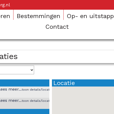
rg.nl
eren
Bestemmingen
Op- en uitstapp
Contact
aties
Locatie
toon details/locatie
toon details/locatie