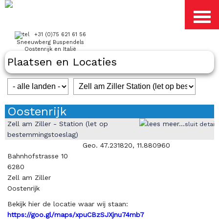
+31 (0)75 621 61 56
Sneeuwberg Buspendels
Oostenrijk en Italië
Plaatsen en Locaties
Oostenrijk
Zell am Ziller - Station (let op
sluit detail
bestemmingstoeslag)
Geo. 47.231820, 11.880960
Bahnhofstrasse 10
6280
Zell am Ziller
Oostenrijk
Bekijk hier de locatie waar wij staan:
https://goo.gl/maps/xpuCBzSJXjnu74mb7