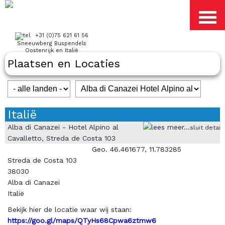
+31 (0)75 621 61 56
Sneeuwberg Buspendels
Oostenrijk en Italië
Plaatsen en Locaties
Italië
Alba di Canazei - Hotel Alpino al
sluit detail
Cavalletto, Streda de Costa 103
Geo. 46.461677, 11.783285
Streda de Costa 103
38030
Alba di Canazei
Italië
Bekijk hier de locatie waar wij staan:
https://goo.gl/maps/QTyHs68Cpwa6ztmw6