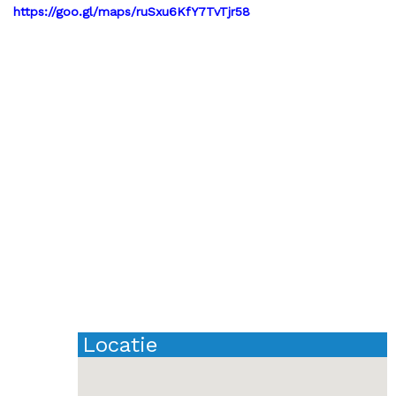
https://goo.gl/maps/ruSxu6KfY7TvTjr58
Locatie