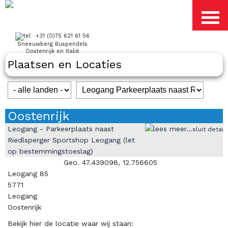
+31 (0)75 621 61 56
Sneeuwberg Buspendels
Oostenrijk en Italië
Plaatsen en Locaties
Oostenrijk
Leogang - Parkeerplaats naast
sluit detail
Riedlsperger Sportshop Leogang (let
op bestemmingstoeslag)
Geo. 47.439098, 12.756605
Leogang 85
5771
Leogang
Oostenrijk
Bekijk hier de locatie waar wij staan: